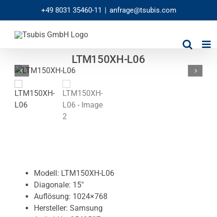
Skip
+49 8031 35460-11
|
anfrage@tsubis.com
to
content
LTM150XH-L06
Modell: LTM150XH-L06
Diagonale: 15″
Auflösung: 1024×768
Hersteller: Samsung