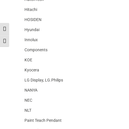
Hitachi
HOSIDEN
Hyundai
Toggle High Contrast
Innolux
Toggle Font size
Components
KOE
Kyocera
LG Display, LG.Philips
NANYA
NEC
NLT
Paint Teach Pendant