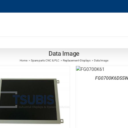
Data Image
Home
Spare parts CNC & PLC
Replacement-Displays
Data Image
DETAILS
FG0700K6DSS
DETAILS