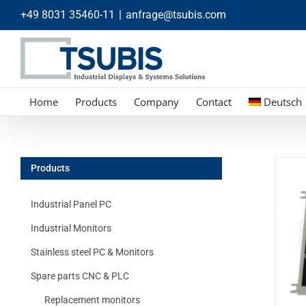
Skip
+49 8031 35460-11
|
anfrage@tsubis.com
to
content
Home
Products
Company
Contact
Deutsch
Products
Industrial Panel PC
Industrial Monitors
Stainless steel PC & Monitors
Spare parts CNC & PLC
Replacement monitors