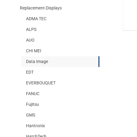
Replacement-Displays
ADMA TEC
ALPS
AUO
CHI MEI
Data Image
EDT
EVERBOUQUET
FANUC
Fujitsu
GMS
Hantronix
HatchTech