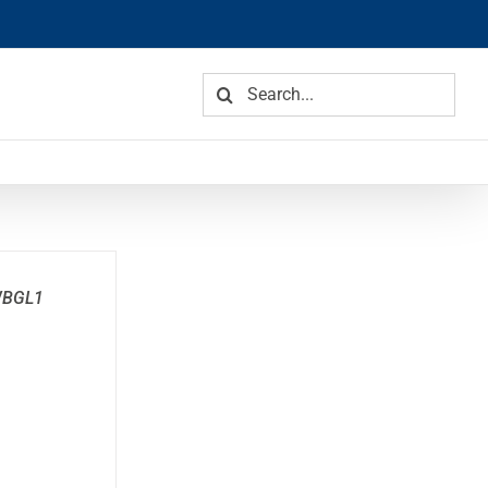
Search
for:
WBGL1