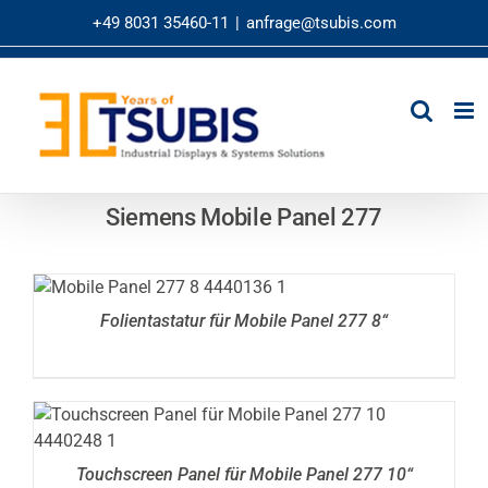
Zum
+49 8031 35460-11
|
anfrage@tsubis.com
Inhalt
springen
Siemens Mobile Panel 277
DETAILS
Folientastatur für Mobile Panel 277 8“
DETAILS
Touchscreen Panel für Mobile Panel 277 10“