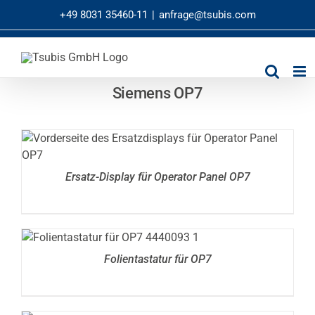
Zum
+49 8031 35460-11
|
anfrage@tsubis.com
Inhalt
springen
Siemens OP7
DETAILS
Ersatz-Display für Operator Panel OP7
DETAILS
Folientastatur für OP7