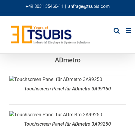
Zum
+49 8031 35460-11
|
anfrage@tsubis.com
Inhalt
springen
ADmetro
DETAILS
Touchscreen Panel für ADmetro 3A99150
DETAILS
Touchscreen Panel für ADmetro 3A99250