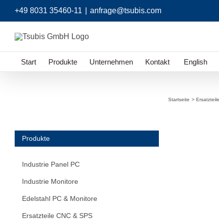
Zum
+49 8031 35460-11
|
anfrage@tsubis.com
Inhalt
springen
Start
Produkte
Unternehmen
Kontakt
English
Startseite
Ersatztei
Produkte
Industrie Panel PC
Industrie Monitore
Edelstahl PC & Monitore
Ersatzteile CNC & SPS