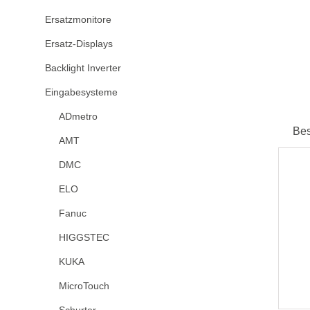
Ersatzmonitore
Ersatz-Displays
Backlight Inverter
Eingabesysteme
ADmetro
Be
AMT
DMC
ELO
Fanuc
HIGGSTEC
KUKA
MicroTouch
Schurter