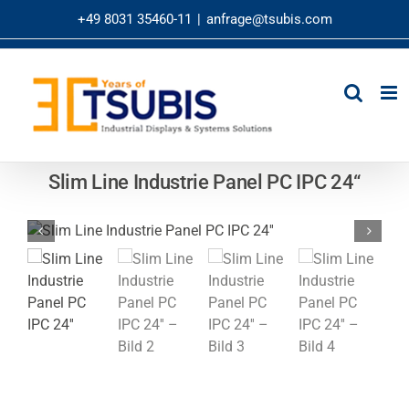
Zum
+49 8031 35460-11
|
anfrage@tsubis.com
Inhalt
springen
Slim Line Industrie Panel PC IPC 24“