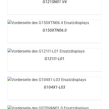
G121SN01 V4
DETAILS
G150XTN06.0
DETAILS
G121I1-L01
DETAILS
G104X1-L03