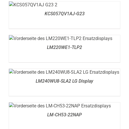
DETAILS
KCS057QV1AJ-G23
DETAILS
LM220WE1-TLP2
DETAILS
LM240WU8-SLA2 LG Display
DETAILS
LM-CH53-22NAP