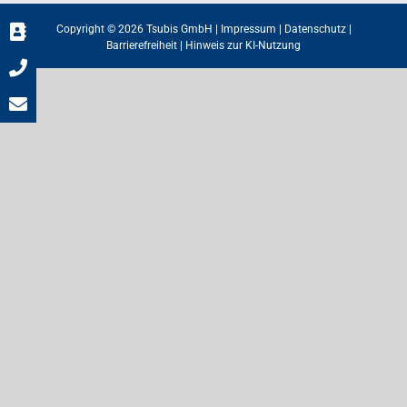
Copyright © 2026 Tsubis GmbH |
Impressum
|
Datenschutz
|
Barrierefreiheit
|
Hinweis zur KI-Nutzung