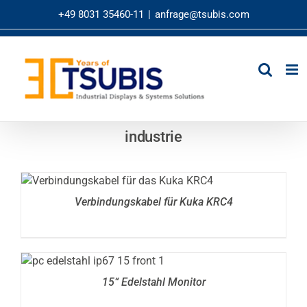
Zum
+49 8031 35460-11
|
anfrage@tsubis.com
Inhalt
springen
industrie
DETAILS
Verbindungskabel für Kuka KRC4
DETAILS
15“ Edelstahl Monitor