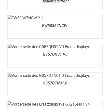
Bedientafelfront
DETAILS
EW50367NCW
DETAILS
G057QN01 V0
DETAILS
G057QTN01.0
DETAILS