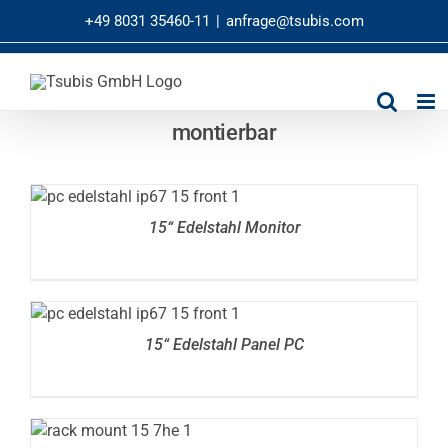
Zum
+49 8031 35460-11
|
anfrage@tsubis.com
Inhalt
springen
montierbar
DETAILS
15“ Edelstahl Monitor
DETAILS
15“ Edelstahl Panel PC
DETAILS