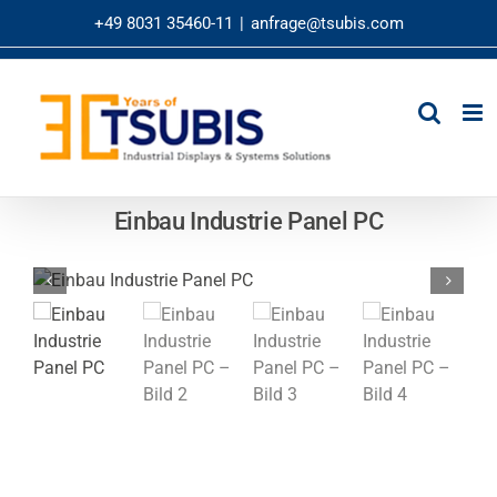
Zum
+49 8031 35460-11
|
anfrage@tsubis.com
Inhalt
springen
Einbau Industrie Panel PC