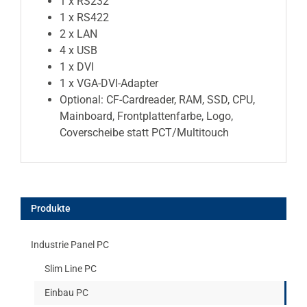
1 x RS232
1 x RS422
2 x LAN
4 x USB
1 x DVI
1 x VGA-DVI-Adapter
Optional: CF-Cardreader, RAM, SSD, CPU,
Mainboard, Frontplattenfarbe, Logo,
Coverscheibe statt PCT/Multitouch
Produkte
Industrie Panel PC
Slim Line PC
Einbau PC