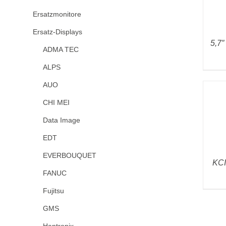
Ersatzmonitore
Ersatz-Displays
5,7″
ADMA TEC
ALPS
AUO
CHI MEI
Data Image
EDT
EVERBOUQUET
KCI
FANUC
Fujitsu
GMS
Hantronix