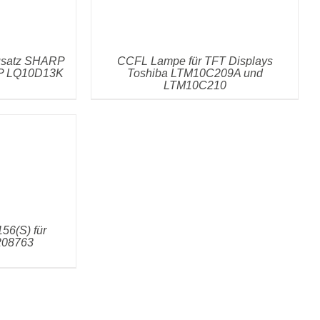
usatz SHARP
CCFL Lampe für TFT Displays
P LQ10D13K
Toshiba LTM10C209A und
LTM10C210
6(S) für
208763