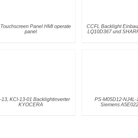
 Touchscreen Panel HMI operate
CCFL Backlight Einba
panel
LQ10D367 und SHAR
DETAILS
DETAILS
-13, KCI-13-01 Backlightinverter
PS-M05D12-NJ4L-15
KYOCERA
Siemens A5E02