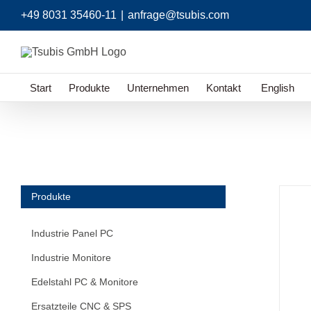
Zum
+49 8031 35460-11
|
anfrage@tsubis.com
Inhalt
springen
Start
Produkte
Unternehmen
Kontakt
English
Produkte
Industrie Panel PC
Industrie Monitore
Edelstahl PC & Monitore
Ersatzteile CNC & SPS