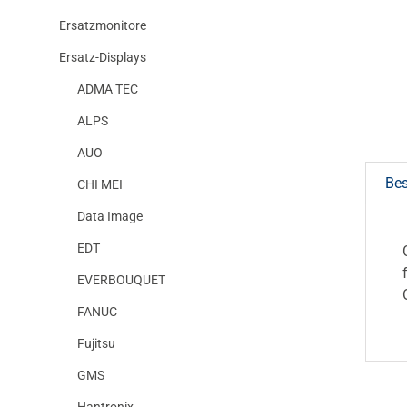
Ersatzmonitore
Ersatz-Displays
ADMA TEC
ALPS
AUO
Be
CHI MEI
Data Image
EDT
EVERBOUQUET
FANUC
Fujitsu
GMS
Hantronix