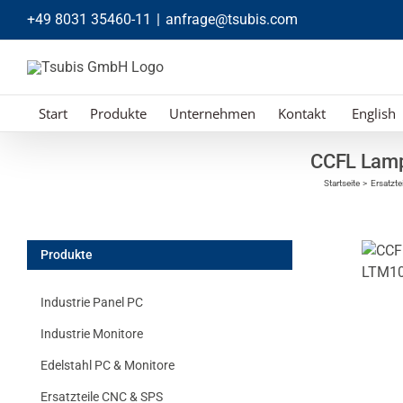
Zum
+49 8031 35460-11
|
anfrage@tsubis.com
Inhalt
springen
Start
Produkte
Unternehmen
Kontakt
English
CCFL Lamp
Startseite
Ersatzte
Produkte
Industrie Panel PC
Industrie Monitore
Edelstahl PC & Monitore
Ersatzteile CNC & SPS