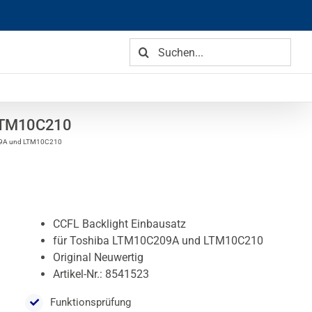
Suche
nach:
 LTM10C210
209A und LTM10C210
CCFL Backlight Einbausatz
für Toshiba LTM10C209A und LTM10C210
Original Neuwertig
Artikel-Nr.: 8541523
Funktionsprüfung