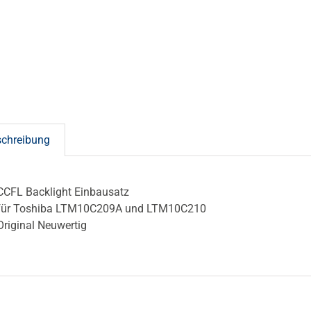
schreibung
CCFL Backlight Einbausatz
für Toshiba LTM10C209A und LTM10C210
Original Neuwertig