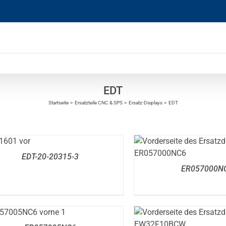
EDT
Startseite
Ersatzteile CNC & SPS
Ersatz-Displays
EDT
TAILS
DETAILS
EDT-20-20315-3
ER057000N
DETAILS
DETAILS