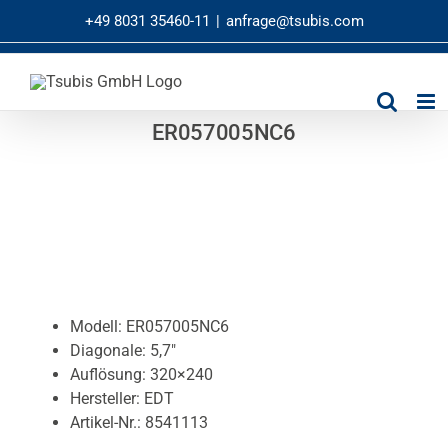
Zum
+49 8031 35460-11
|
anfrage@tsubis.com
Inhalt
springen
ER057005NC6
Modell: ER057005NC6
Diagonale: 5,7″
Auflösung: 320×240
Hersteller: EDT
Artikel-Nr.: 8541113