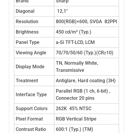
Brand
Sharp
Diagonal
12,1″
Resolution
800(RGB)×600, SVGA 82PPI
Brightness
450 cd/m² (Typ.)
Panel Type
a-Si TFT-LCD, LCM
Viewing Angle
70/70/50/60 (Typ.)(CR≥10)
TN, Normally White,
Display Mode
Transmissive
Treatment
Antiglare, Hard coating (3H)
Parallel RGB (1 ch, 6-bit) ,
Interface Type
Connector 20 pins
Support Colors
262K 45% NTSC
Pixel Format
RGB Vertical Stripe
Contrast Ratio
600:1 (Typ.) (TM)