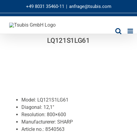
Zum
+49 8031 35460-11
|
anfrage@tsubis.com
Inhalt
springen
LQ121S1LG61
Model: LQ121S1LG61
Diagonal: 12,1″
Resolution: 800×600
Manufacturerer: SHARP
Article no.: 8540563