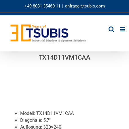
Zum
+49 8031 35460-11
|
anfrage@tsubis.com
Inhalt
springen
TX14D11VM1CAA
Modell: TX14D11VM1CAA
Diagonale: 5,7″
Auflösung: 320×240