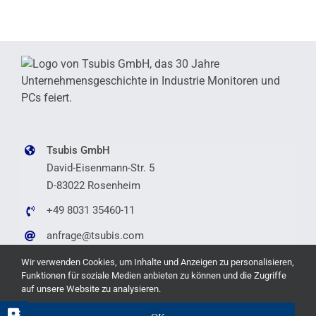
Tsubis GmbH
David-Eisenmann-Str. 5
D-83022 Rosenheim
+49 8031 35460-11
anfrage@tsubis.com
Wir verwenden Cookies, um Inhalte und Anzeigen zu personalisieren,
Funktionen für soziale Medien anbieten zu können und die Zugriffe
auf unsere Website zu analysieren.
Copyright © 2026 Tsubis GmbH |
Imprint
|
Privat Policy
|
Accessability
|