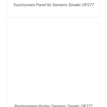
Touchscreen Panel für Siemens Simatic OP277
DETAILS
Replacement display Siemens Simatic OP277