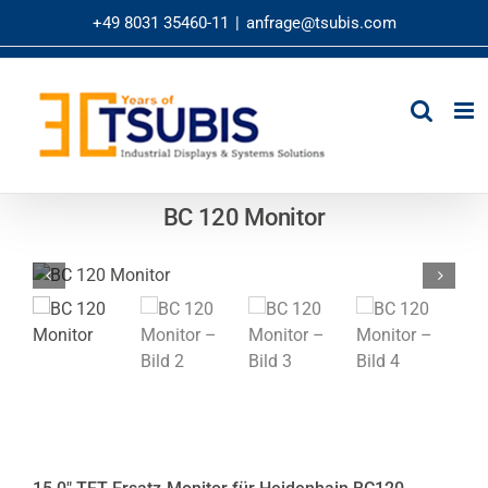
Zum
+49 8031 35460-11
|
anfrage@tsubis.com
Inhalt
springen
BC 120 Monitor