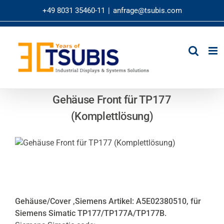
Zum
+49 8031 35460-11
|
anfrage@tsubis.com
Inhalt
springen
Gehäuse Front für TP177
(Komplettlösung)
Gehäuse/Cover ,Siemens Artikel: A5E02380510, für
Siemens Simatic TP177/TP177A/TP177B.