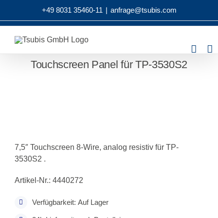
Zum
+49 8031 35460-11
|
anfrage@tsubis.com
Inhalt
springen
Touchscreen Panel für TP-3530S2
7,5″ Touchscreen 8-Wire, analog resistiv für TP-
3530S2 .
Artikel-Nr.: 4440272
Verfügbarkeit: Auf Lager