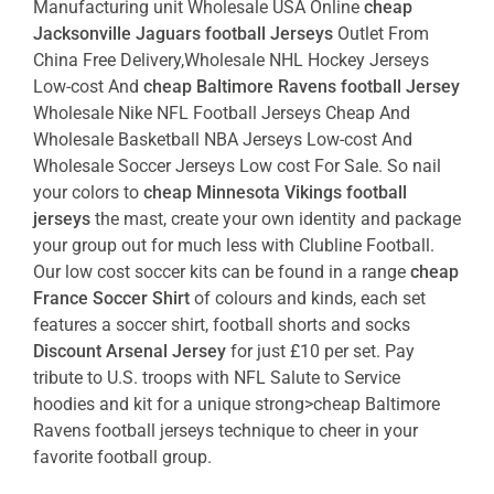
Manufacturing unit Wholesale USA Online
cheap
Jacksonville Jaguars football Jerseys
Outlet From
China Free Delivery,Wholesale NHL Hockey Jerseys
Low-cost And
cheap Baltimore Ravens football Jersey
Wholesale Nike NFL Football Jerseys Cheap And
Wholesale Basketball NBA Jerseys Low-cost And
Wholesale Soccer Jerseys Low cost For Sale. So nail
your colors to
cheap Minnesota Vikings football
jerseys
the mast, create your own identity and package
your group out for much less with Clubline Football.
Our low cost soccer kits can be found in a range
cheap
France Soccer Shirt
of colours and kinds, each set
features a soccer shirt, football shorts and socks
Discount Arsenal Jersey
for just £10 per set. Pay
tribute to U.S. troops with NFL Salute to Service
hoodies and kit for a unique strong>
cheap Baltimore
Ravens football jerseys
technique to cheer in your
favorite football group.