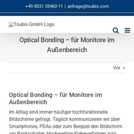
Zum
+49 8031 35460-11
|
anfrage@tsubis.com
Inhalt
springen
Optical Bonding – für Monitore im
Außenbereich
Vor
Optical Bonding – für Monitore im
Außenbereich
Im Alltag sind immer häufiger hochfunktionelle
Bildschirme gefragt. Täglich kommunizieren wir über
Smartphones, PDAs oder zum Beispiel den Bildschirm
am Bankschalter. Hochwertige Klebeverfahren zum