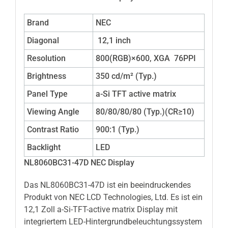
Brand
NEC
Diagonal
12,1 inch
Resolution
800(RGB)×600, XGA 76PPI
Brightness
350 cd/m² (Typ.)
Panel Type
a-Si TFT active matrix
Viewing Angle
80/80/80/80 (Typ.)(CR≥10)
Contrast Ratio
900:1 (Typ.)
Backlight
LED
NL8060BC31-47D NEC Display
Das NL8060BC31-47D ist ein beeindruckendes
Produkt von NEC LCD Technologies, Ltd. Es ist ein
12,1 Zoll a-Si-TFT-active matrix Display mit
integriertem LED-Hintergrundbeleuchtungssystem