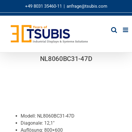
Zum
+49 8031 35460-11
|
anfrage@tsubis.com
Inhalt
springen
NL8060BC31-47D
Modell: NL8060BC31-47D
Diagonale: 12,1″
Auflösung: 800×600