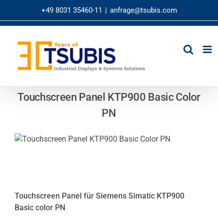
Zum
+49 8031 35460-11
|
anfrage@tsubis.com
Inhalt
springen
Touchscreen Panel KTP900 Basic Color
PN
Touchscreen Panel für Siemens Simatic KTP900
Basic color PN