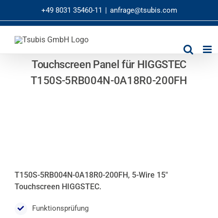
Zum
+49 8031 35460-11
|
anfrage@tsubis.com
Inhalt
springen
Touchscreen Panel für HIGGSTEC
T150S-5RB004N-0A18R0-200FH
T150S-5RB004N-0A18R0-200FH, 5-Wire 15″
Touchscreen HIGGSTEC.
Funktionsprüfung