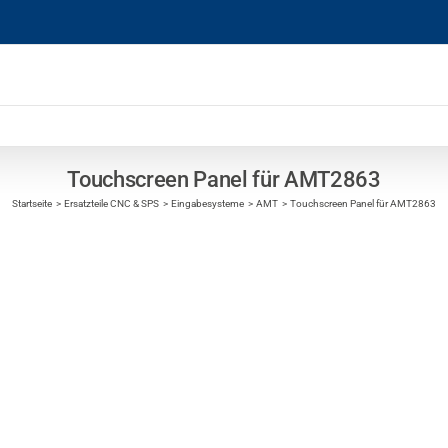
Touchscreen Panel für AMT2863
Startseite
Ersatzteile CNC & SPS
Eingabesysteme
AMT
Touchscreen Panel für AMT2863