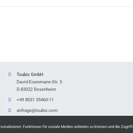
Tsubis GmbH
David-Eisenmann-Str. 5
D-83022 Rosenheim
+49 8031 35460-11
anfrage@tsubis.com
onalisieren, Funktionen für soziale Medien anbieten zu können und die Zugriff
ht © 2026 Tsubis GmbH |
Impressum
|
Datenschutz
|
Barrierefreiheit
|
Hinweis zur K