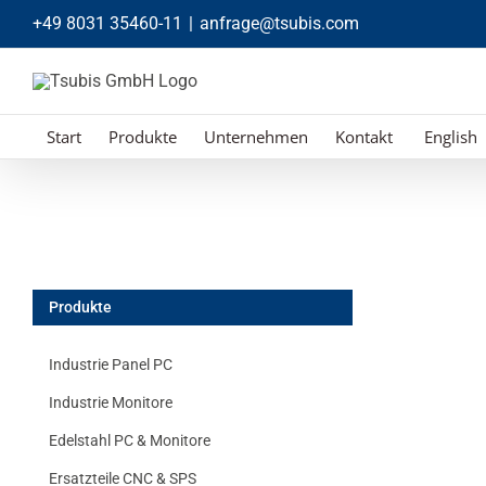
Zum
+49 8031 35460-11
|
anfrage@tsubis.com
Inhalt
springen
Start
Produkte
Unternehmen
Kontakt
English
Produkte
Industrie Panel PC
Industrie Monitore
Edelstahl PC & Monitore
Ersatzteile CNC & SPS