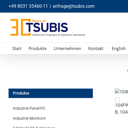
Zum
+49 8031 35460-11
|
anfrage@tsubis.com
Inhalt
springen
Start
Produkte
Unternehmen
Kontakt
English
S
Produkte
Industrie Panel PC
Industrie Monitore