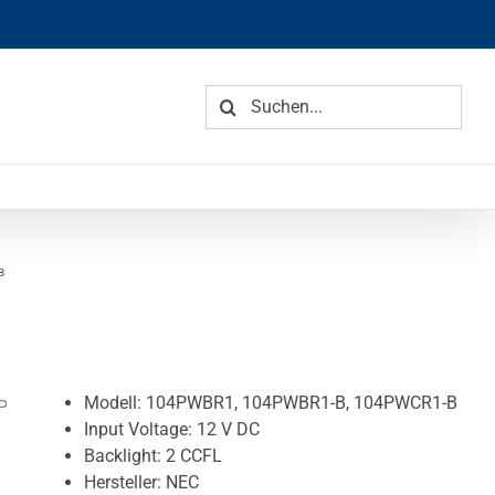
Suche
nach:
B
Modell: 104PWBR1, 104PWBR1-B, 104PWCR1-B
Input Voltage: 12 V DC
Backlight: 2 CCFL
Hersteller: NEC