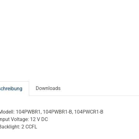
Downloads
schreibung
Modell: 104PWBR1, 104PWBR1-B, 104PWCR1-B
Input Voltage: 12 V DC
Backlight: 2 CCFL