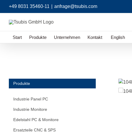
Zum
+49 8031 35460-11
|
anfrage@tsubis.com
Inhalt
springen
Start
Produkte
Unternehmen
Kontakt
English
Produkte
Industrie Panel PC
Industrie Monitore
Edelstahl PC & Monitore
Ersatzteile CNC & SPS