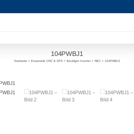
104PWBJ1
Startseite
Ersatzteile CNC & SPS
Backlight Inverter
NEC
104PWBJ1