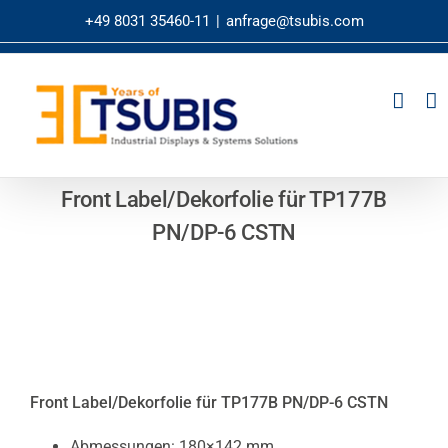
Zum
+49 8031 35460-11
|
anfrage@tsubis.com
Inhalt
springen
Front Label/Dekorfolie für TP177B
PN/DP-6 CSTN
Front Label/Dekorfolie für TP177B PN/DP-6 CSTN
Abmessungen: 180×142 mm