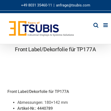
Zum
+49 8031 35460-11
|
anfrage@tsubis.com
Inhalt
springen
Front Label/Dekorfolie für TP177A
Front Label/Dekorfolie für TP177A
Abmessungen: 180×142 mm
Artikel-Nr.: 4440789