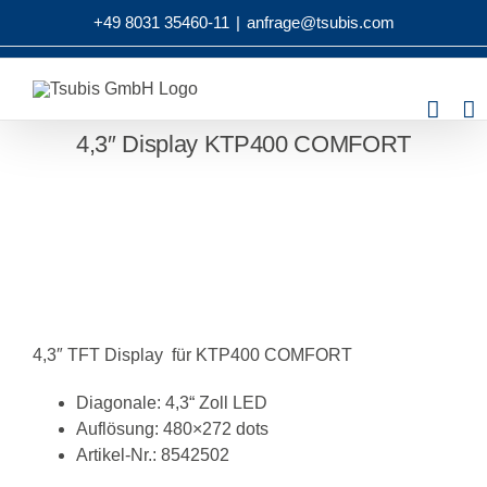
Zum
+49 8031 35460-11
|
anfrage@tsubis.com
Inhalt
springen
4,3″ Display KTP400 COMFORT
4,3″ TFT Display für KTP400 COMFORT
Diagonale: 4,3“ Zoll LED
Auflösung: 480×272 dots
Artikel-Nr.: 8542502