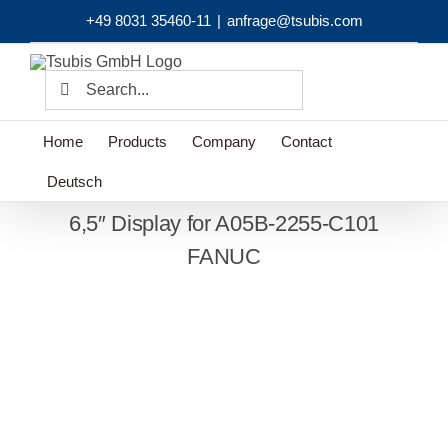
Skip
+49 8031 35460-11
|
anfrage@tsubis.com
to
content
Search
for:
Home
Products
Company
Contact
Deutsch
6,5″ Display for A05B-2255-C101
FANUC